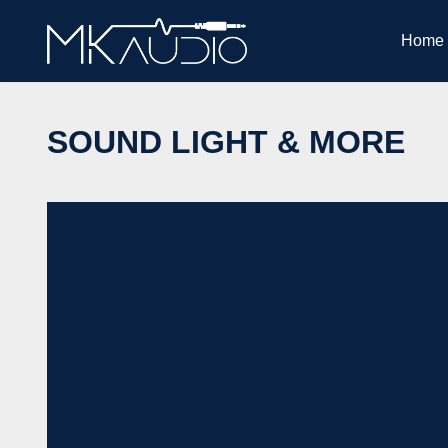
Home
Ga
naar
de
SOUND LIGHT & MORE
inhoud